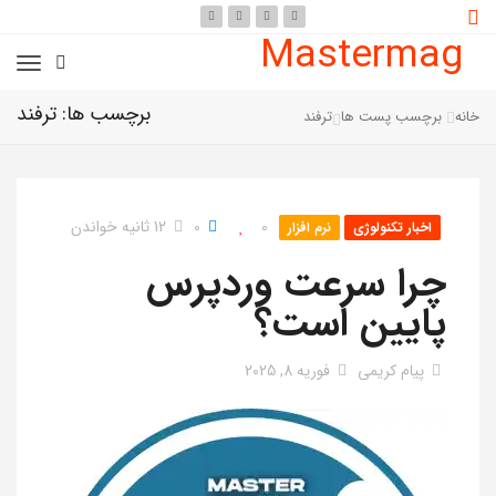
Mastermag
برچسب ها: ترفند
خانه
برچسب پست ها
ترفند
0
0
12 ثانیه خواندن
اخبار تکنولوژی
نرم افزار
چرا سرعت وردپرس
پایین است؟
پیام کریمی
فوریه 8, 2025