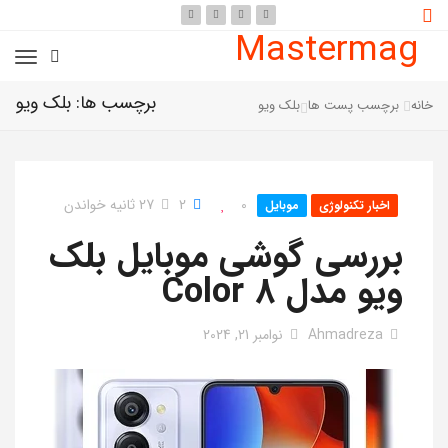
Mastermag
برچسب ها: بلک ویو
خانه
برچسب پست ها
بلک ویو
0
2
27 ثانیه خواندن
اخبار تکنولوژی
موبایل
بررسی گوشی موبایل بلک
ویو مدل Color 8
Ahmadreza
نوامبر 21, 2024