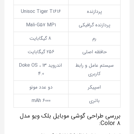
پردازنده
Unisoc Tiger T1616
پردازنده گرافیکی
Mali-G57 MP1
رم
8 گیگابایت
حافظه اصلی
256 گیگابایت
سیستم عامل و رابط
اندروید 13 ، Doke OS
کاربری
4.0
اسپیکر
دو عدد مونو
باتری
6000 mAh
بررسی طراحی گوشی موبایل بلک ویو مدل
Color 8: