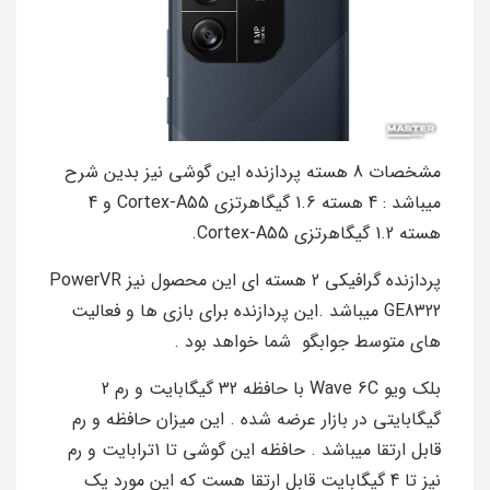
مشخصات 8 هسته پردازنده این گوشی نیز بدین شرح
میباشد : 4 هسته 1.6 گیگاهرتزی Cortex-A55 و 4
هسته 1.2 گیگاهرتزی Cortex-A55.
پردازنده گرافیکی 2 هسته ای این محصول نیز PowerVR
GE8322 میباشد .این پردازنده برای بازی ها و فعالیت
های متوسط جوابگو شما خواهد بود .
بلک ویو Wave 6C با حافظه 32 گیگابایت و رم 2
گیگابایتی در بازار عرضه شده . این میزان حافظه و رم
قابل ارتقا میباشد . حافظه این گوشی تا 1ترابایت و رم
نیز تا 4 گیگابایت قابل ارتقا هست که این مورد یک