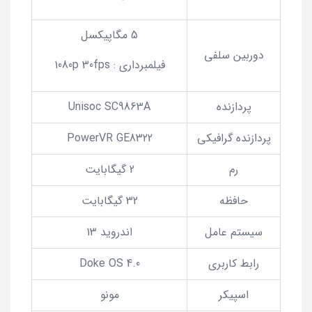
5 مگاپیکسل
دوربین سلفی
فیلمبرداری : 1080p 30fps
پردازنده
Unisoc SC9863A
پردازنده گرافیکی
PowerVR GE8322
رم
2 گیگابایت
حافظه
32 گیگابایت
سیستم عامل
اندروید 13
رابط کاربری
Doke OS 4.0
اسپیکر
مونو