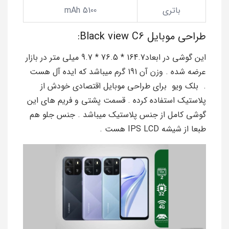
باتری
5100 mAh
طراحی موبایل Black view C6:
این گوشی در ابعاد164.7 * 76.5 * 9.7 میلی متر در بازار
عرضه شده . وزن آن 191 گرم میباشد که ایده آل هست
. بلک ویو برای طراحی موبایل اقتصادی خودش از
پلاستیک استفاده کرده . قسمت پشتی و فریم های این
گوشی کامل از جنس پلاستیک میباشد . جنس جلو هم
طبعا از شیشه IPS LCD هست .