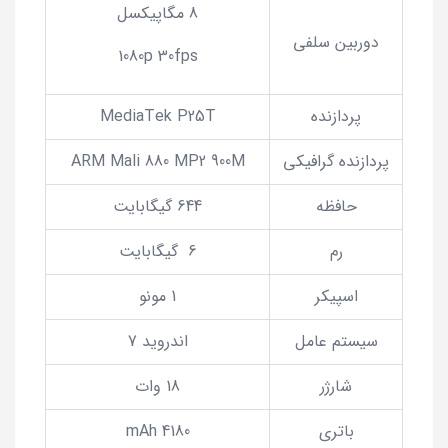
8 مگاپیکسل
دوربین سلفی
1080p 30fps
پردازنده
MediaTek P25T
پردازنده گرافیکی
ARM Mali 880 MP2 900M
حافظه
644 گیگابایت
رم
6 گیگابایت
اسپیکر
1 مونو
سیستم عامل
اندروید 7
شارژر
18 وات
باتری
4180 mAh