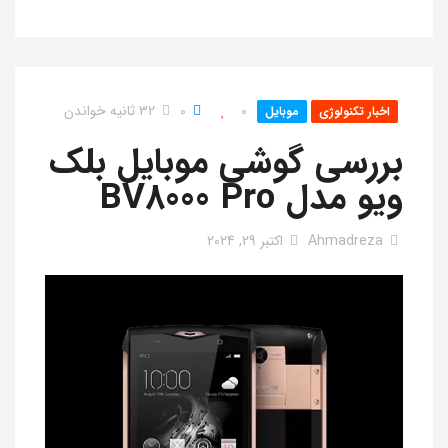
0
0
32 ثانیه خواندن
اخبار تکنولوژی
موبایل
بررسی گوشی موبایل بلک
ویو مدل BV8000 Pro
Ahmadreza
اکتبر 29, 2024