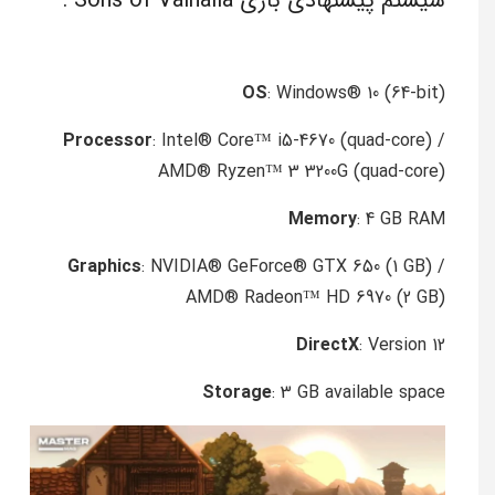
سیستم پیشنهادی بازی Sons of Valhalla :
OS
: Windows® 10 (64-bit)
Processor
: Intel® Core™ i5-4670 (quad-core) /
AMD® Ryzen™ 3 3200G (quad-core)
Memory
: 4 GB RAM
Graphics
: NVIDIA® GeForce® GTX 650 (1 GB) /
AMD® Radeon™ HD 6970 (2 GB)
DirectX
: Version 12
Storage
: 3 GB available space