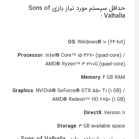
حداقل سیستم مورد نیاز بازی Sons of
Valhalla :
OS
: Windows® 10 (64-bit)
Processor
: Intel® Core™ i5-4670 (quad-core) /
AMD® Ryzen™ 3 2200G (quad-core)
Memory
: 4 GB RAM
Graphics
: NVIDIA® GeForce® GTX 550 Ti (1 GB) /
AMD® Radeon™ HD 6850 (1 GB)
DirectX
: Version 11
Storage
: 3 GB available space