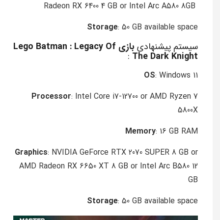
Radeon RX 6400 4 GB or Intel Arc A580 8GB
Storage
: 50 GB available space
سیستم پیشنهادی
بازی Lego Batman : Legacy Of
:
The Dark Knight
OS
: Windows 11
Processor
: Intel Core i7-12700 or AMD Ryzen 7
5800X
Memory
: 16 GB RAM
Graphics
: NVIDIA GeForce RTX 2070 SUPER 8 GB or
AMD Radeon RX 6650 XT 8 GB or Intel Arc B580 12
GB
Storage
: 50 GB available space