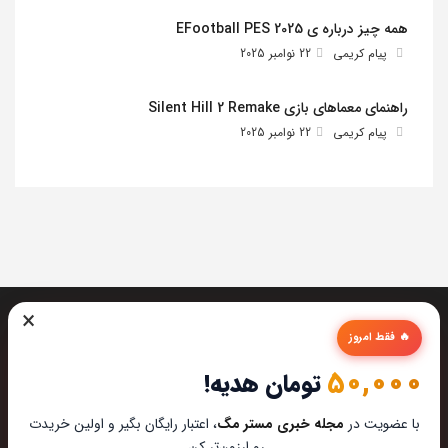
همه چیز درباره ی EFootball PES 2025
پیام کریمی
22 نوامبر 2025
راهنمای معماهای بازی Silent Hill 2 Remake
پیام کریمی
22 نوامبر 2025
×
🔥 فقط امروز
50,000
تومان هدیه!
تیم مستر مگ تمام تلاشش رو میکنه تا بهترین تخصصی ترین و
با عضویت در
مجله خبری مستر مگ
، اعتبار رایگان بگیر و اولین خریدت
به روز ترین مطالب رو برای عاشقان تکنولوژی اماده کنه از این که
رو ارزون‌تر کن.