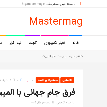
مجله خبری مستر مگ
hi@mastermag.ir
Mastermag
خانه
اخبار تکنولوژی
گجت
نرم افزار
مو
خانه
برچسب پست ها
المپیک
0
0
8 ثانیه خواندن
دانستنی
دسته‌بندی نشده
فرق جام جهانی با المپ
پیام کریمی
دسامبر 15, 2025