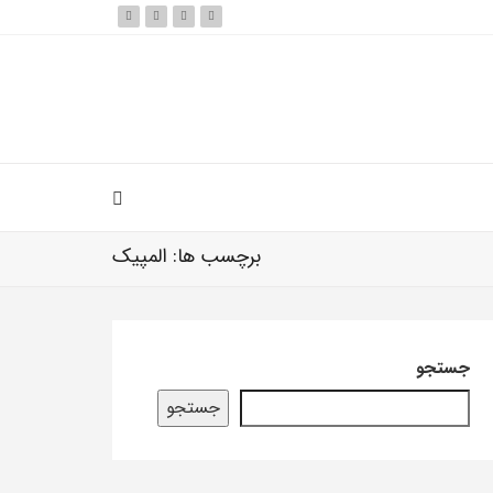
برچسب ها: المپیک
جستجو
جستجو