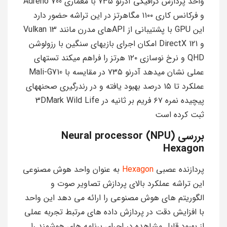
واحد پردازش گرافیکی آدرنو ۷۳۵ با معماری Adreno 700
و فرکانس کاری ۱۱۰۰ مگاهرتز در این تراشه حضور دارد
این GPU با پشتیبانی از APIهای مدرن مانند Vulkan 13
و DirectX 121 امکان اجرای بازیهای سنگین با رزولوشن
QHD و نرخ نوسازی ۱۲۰ هرتز را فراهم میکند تستهای
عملی نشان میدهد آدرنو ۷۳۵ در مقایسه با Mali-G710
عملکرد تا ۱۵ درصد بهبود یافته و در رندرگیری صحنههای
پیچیده نمره ۶۷ فریم بر ثانیه در 3DMark Wild Life
ثبت کرده است
بررسی Neural processor (NPU)
Hexagon
پردازنده عصبي
Hexagon
به عنوان واحد هوش مصنوعي
اين تراشه عملكرد بالاي پردازش تصاوير صوت و
الگوريتم هاي هوش مصنوعي را ارائه مي دهد اين واحد
با افزايش دقت در پردازش داده هاي مرتبط تجربه عملي
از بهبود قابل مشاهده در اجراي برنامه هاي هوشمند را