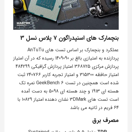
بنچمارک های اسنپدراگون 7 پلاس نسل 3
عملکرد و بنچمارک بر اساس تست های AnTuTu
پردازنده به امتیازی بالغ بر 1409090 رسیده كه در آن امتیاز
پردازش مركزی 368725 امتیاز پردازش گرافيكی 484299
امتياز حافظه 315300 و امتیاز تجربه كاربر 240766 ثبت
شده است همچنین در تست GeekBench 6 نمره تک
هسته ای 1913 و چند هسته ای 5098 به دست آمده
است تست های 3DMark نشان دهنده امتیاز 10829 با
64 فریم در ثانیه می باشد
مصرف برق