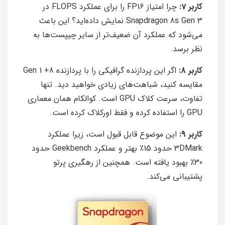
کاربر 7:
چرا امتیاز FP16 را برای عملکرد FLOPS در
Snapdragon 8s Gen 3 نمایش داده‌اید؟ این باعث
می‌شود که عملکرد آن ضعیف‌تر از سایر چیپست‌ها به
نظر برسد.
کاربر 8:
اگر این پردازنده گرافیکی را با پردازنده 8+ Gen 1
مقایسه کنید، شباهت‌های زیادی خواهید دید. تنها
تفاوت، سرعت کلاک GPU است. کوالکام همان معماری
GPU را استفاده کرده و فقط اورکلاک کرده است.
کاربر 9:
این موضوع قابل قبول است، زیرا عملکرد
3DMark حدود 15٪ بهتر و عملکرد Geekbench حدود
30٪ بهبود یافته است. همچنین از رهگیری پرتو
پشتیبانی می‌کند.