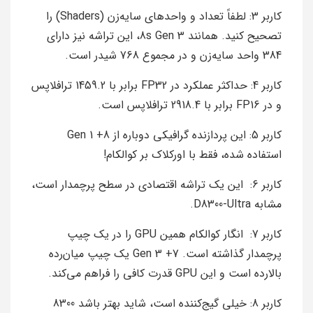
کاربر 3: لطفاً تعداد و واحدهای سایه‌زن (Shaders) را
تصحیح کنید. همانند 8s Gen 3، این تراشه نیز دارای
384 واحد سایه‌زن و در مجموع 768 شیدر است.
کاربر 4: حداکثر عملکرد در FP32 برابر با 1459.2 ترافلاپس
و در FP16 برابر با 2918.4 ترافلاپس است.
کاربر 5: این پردازنده گرافیکی دوباره از 8+ Gen 1
استفاده شده، فقط با اورکلاک بر کوالکام!
کاربر 6: این یک تراشه اقتصادی در سطح پرچمدار است،
مشابه D8300-Ultra.
کاربر 7: انگار کوالکام همین GPU را در یک چیپ
پرچمدار گذاشته است. 7+ Gen 3 یک چیپ میان‌رده
بالارده است و این GPU قدرت کافی را فراهم می‌کند.
کاربر 8: خیلی گیج‌کننده است، شاید بهتر باشد 8300