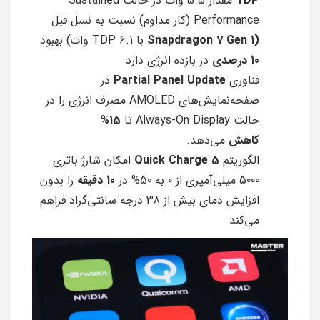
TDP
مقدار 5.5 وات در حالت Sustained
Performance (کار مداوم) نسبت به نسل قبل
(Snapdragon 7 Gen 1
با TDP 6.1 وات) بهبود
10 درصدی
در بازده انرژی دارد
فناوری
Partial Panel Update
در
صفحه‌نمایش‌های AMOLED مصرف انرژی را در
حالت Always-On Display تا
15%
کاهش
می‌دهد.
الگوریتم
Quick Charge 5
امکان شارژ باتری
5000 میلی‌آمپری از 0 به 50% در
10 دقیقه
را بدون
افزایش دمای بیش از 38 درجه سانتی‌گراد فراهم
می‌کند