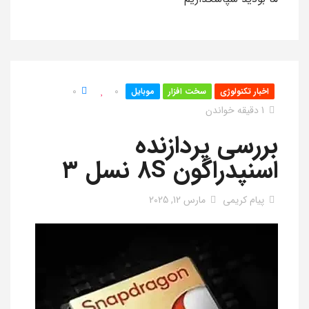
0
0
اخبار تکنولوژی
سخت افزار
موبایل
1 دقیقه خواندن
بررسی پردازنده
اسنپدراگون 8S نسل ۳
پیام کریمی
مارس 12, 2025