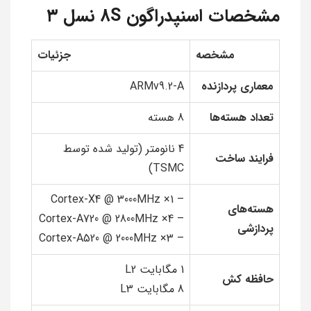
مشخصات اسنپدراگون 8S نسل ۳
مشخصه
جزئیات
معماری پردازنده
ARMv9.2-A
تعداد هسته‌ها
8 هسته
4 نانومتر (تولید شده توسط
فرایند ساخت
TSMC)
– 1× Cortex-X4 @ 3000MHz
هسته‌های
– 4× Cortex-A720 @ 2800MHz
پردازشی
– 3× Cortex-A520 @ 2000MHz
1 مگابایت L2
حافظه کش
8 مگابایت L3