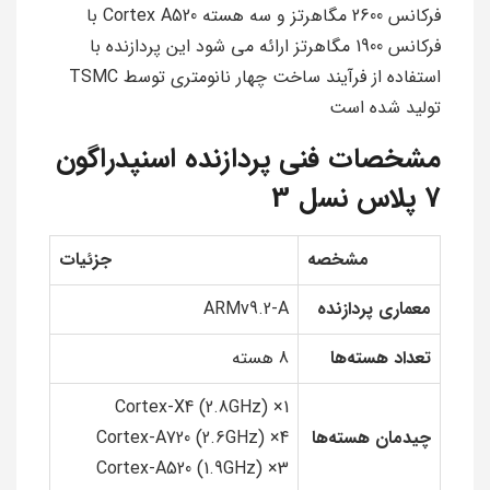
فرکانس 2600 مگاهرتز و سه هسته Cortex A520 با
فرکانس 1900 مگاهرتز ارائه مي شود اين پردازنده با
استفاده از فرآيند ساخت چهار نانومتري توسط TSMC
توليد شده است
مشخصات فنی پردازنده اسنپدراگون
7 پلاس نسل 3
مشخصه
جزئیات
معماری پردازنده
ARMv9.2-A
تعداد هسته‌ها
8 هسته
1× Cortex-X4 (2.8GHz)
چیدمان هسته‌ها
4× Cortex-A720 (2.6GHz)
3× Cortex-A520 (1.9GHz)