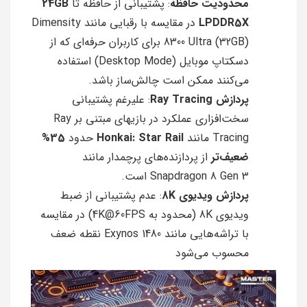
محدودیت حافظه
: پشتیبانی از حافظه تا
24GB
LPDDR5X
در مقایسه با رقبایی مانند Dimensity
8300 Ultra (32GB) برای کاربران حرفه‌ای که از
دسکتاپ موبایل (Desktop Mode) استفاده
می‌کنند ممکن است چالش‌ساز باشد.
پردازش Ray Tracing
: علیرغم پشتیبانی
سخت‌افزاری عملکرد در بازیهای مبتنی بر Ray
Tracing مانند
Honkai: Star Rail
حدود
35%
ضعیف‌تر
از پردازنده‌های پرچمدار مانند
Snapdragon 8 Gen 3 است.
پردازش ویدیوی 8K
: عدم پشتیبانی از ضبط
ویدیوی 8K (محدود به 4K@60FPS) در مقایسه
با تراشه‌هایی مانند Exynos 1480 نقطه ضعف
محسوب می‌شود