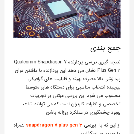
جمع بندی
نتيجه گيري بررسي پردازنده Qualcomm Snapdragon 7
Plus Gen 3 نشان مي دهد اين پردازنده با داشتن توان
پردازشي بالا مصرف بهينه و قابليت هاي گرافيكي
پيچيده انتخاب مناسبي براي دستگاه هاي متوسط
محسوب مي شود اين بررسي مبتني بر تجربيات
تخصصي و نظرات کاربران است كه مي توانند شاهد
بهبود چشمگيري در عملکرد روزانه باشن
از این که با
بررسی
snapdragon 7 plus gen 3
همراه
ما بودید سپاسگذاریم