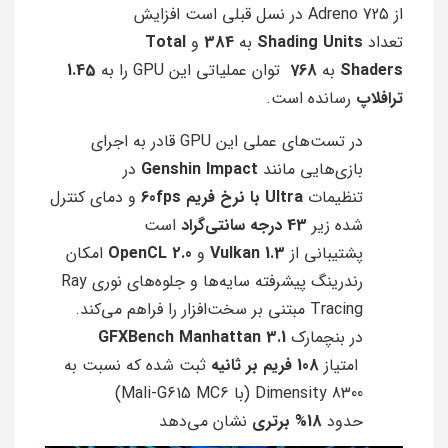
از Adreno 725 در نسل قبلی است افزایش
تعداد
Shading Units
به
384
و
Total
Shaders
به
768
توان عملیاتی این GPU را به
1.45
ترافلاپ
رسانده است.
در تست‌های عملی این GPU قادر به اجرای
بازی‌هایی مانند
Genshin Impact
در
تنظیمات
Ultra با نرخ فریم 60fps
و دمای کنترل
شده زیر
43 درجه سانتی‌گراد
است
پشتیبانی از
Vulkan 1.3
و
OpenCL 2.0
امکان
رندرینگ پیشرفته سایه‌ها و جلوه‌های نوری Ray
Tracing مبتنی بر سخت‌افزار را فراهم می‌کند.
در بنچمارک
GFXBench Manhattan 3.1
امتیاز
108 فریم بر ثانیه
ثبت شده که نسبت به
Dimensity 8300 (با Mali-G615 MC6)
حدود
18% برتری
نشان می‌دهد