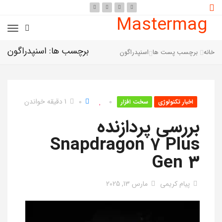
Mastermag
برچسب ها: اسنپدراگون
خانه
برچسب پست ها
اسنپدراگون
0
0
1 دقیقه خواندن
اخبار تکنولوژی
سخت افزار
بررسی پردازنده
Snapdragon 7 Plus
Gen 3
پیام کریمی
مارس 13, 2025