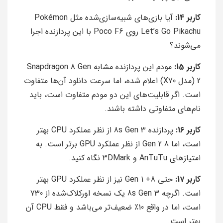
کاربر 14:
آیا بازی‌های شبیه‌سازی‌شده مثل Pokémon
Let’s Go Pikachu روی Poco F6 با این پردازنده اجرا
می‌شوند؟
کاربر 15:
مودم این پردازنده مشابه Snapdragon 8 Gen
2 (مدل X70) اعلام شده، اما سرعت دانلود آن‌ها متفاوت
است. اگر قابلیت‌های این دو مودم متفاوت است، باید
نام‌های متفاوتی داشته باشند.
کاربر 16:
پردازنده 8s Gen 3 از نظر عملکرد CPU بهتر
است، اما 8 Gen 2 از نظر عملکرد GPU برتر است. به
امتیازهای AnTuTu و 3DMark نگاه کنید.
کاربر 17:
حتی 8+ Gen 1 نیز از نظر عملکرد GPU بهتر
است. اگرچه 8s Gen 3 یک نسخه اورکلاک‌شده از 730
است، اما در واقع 10٪ ضعیف‌تر می‌باشد و فقط CPU آن
بهتر است.