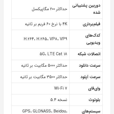
دوربین پشتیبانی
حداکثر 200 مگاپیکسل
شده
فیلم‌برداری
4K با نرخ 60 فریم بر ثانیه
کدک‌های
H.264، H.265، VP8، VP9
ویدیویی
اتصالات شبکه
5G، LTE Cat 18
سرعت دانلود
حداکثر 5000 مگابیت بر ثانیه
سرعت آپلود
حداکثر 3500 مگابیت بر ثانیه
وای‌فای
Wi-Fi 7
بلوتوث
نسخه 5.4
سیستم‌های
GPS، GLONASS، Beidou،