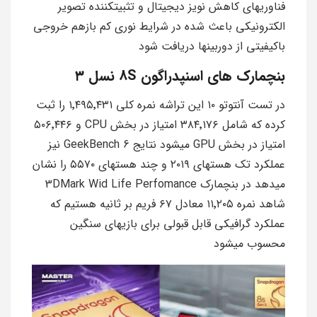
فناوریهای کاهش نویز دیجیتال و تثبیتکننده تصویر
الکترونیکی باعث شده در شرایط نوری کم بازهم خروجی
باکیفیتی از دوربینها دریافت شود
بنچمارک های اسنپدراگون 8S نسل ۳
در تست آنتوتو ۱۰ این تراشه نمره کلی ۱٬۴۹۵٬۴۳۱ را ثبت
کرده که شامل ۳۸۴٬۱۷۶ امتیاز در بخش CPU و ۵۰۶٬۴۴۶
امتیاز در بخش GPU میشود نتایج GeekBench 6 نیز
عملکرد تک هستهای ۲۰۱۹ و چند هستهای ۵۵۷۰ را نشان
میدهد در بنچمارک 3DMark Wid Life Perfomance
شاهد نمره ۱۱٬۲۰۵ معادل ۶۷ فریم بر ثانیه هستیم که
عملکرد گرافیکی قابل قبولی برای بازیهای سنگین
محسوب میشود