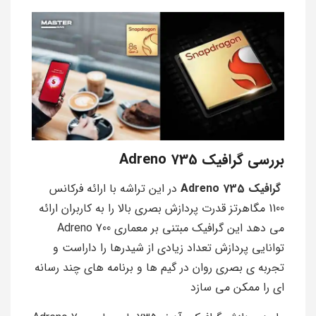
بررسی گرافیک Adreno 735
گرافيک Adreno 735
در اين تراشه با ارائه فرکانس
1100 مگاهرتز قدرت پردازش بصري بالا را به کاربران ارائه
مي دهد اين گرافيک مبتني بر معماري Adreno 700
توانايي پردازش تعداد زيادي از شيدرها را داراست و
تجربه ي بصري روان در گيم ها و برنامه هاي چند رسانه
اي را ممكن مي سازد