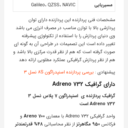
مسیریابی
Galileo، QZSS، NAVIC
مشخصات فنی پردازنده اين پردازنده داراي توان
پردازشي بالا با توازن مناسب در مصرف انرژي مي باشد
وي دنياي پردازش را با استفاده از تكنولوژي پيشرفته
تغيير داده است اين تصميمات در طراحی آن به گونه ای
صورت گرفته است كه هم از نظر قدرت مركزي بالا باشد و
هم از نظر پردازش گرافيكی عملکرد مطلوبی ارائه دهد
پیشنهادی :
بررسی پردازنده اسنپدراگون 8S نسل ۳
دارای گرافيک Adreno 732
گرافیک پردازنده ی اسنپدراگون 7 پلاس نسل 3
Adreno 732 است
واحد گرافیکی Adreno 732 با معماری
Areno 700
و
فرکانس
950 مگاهرتز
از نظر محاسباتی
48% قدرتمندتر