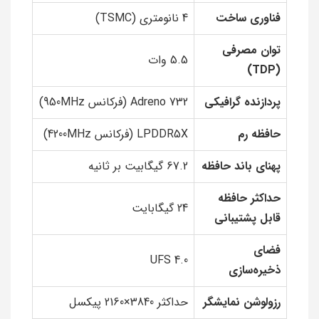
فناوری ساخت
4 نانومتری (TSMC)
توان مصرفی
5.5 وات
(TDP)
پردازنده گرافیکی
Adreno 732 (فرکانس 950MHz)
حافظه رم
LPDDR5X (فرکانس 4200MHz)
پهنای باند حافظه
67.2 گیگابیت بر ثانیه
حداکثر حافظه
24 گیگابایت
قابل پشتیبانی
فضای
UFS 4.0
ذخیره‌سازی
رزولوشن نمایشگر
حداکثر 3840×2160 پیکسل