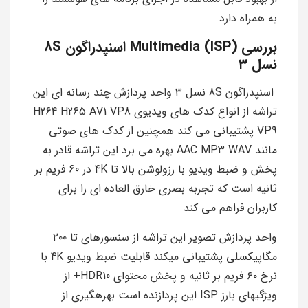
به همراه دارد
بررسی Multimedia (ISP) اسنپدراگون 8S
نسل ۳
اسنپدراگون 8S نسل ۳ واحد پردازش چند رسانه اي اين
تراشه از انواع كدك هاي ويديوي H264 H265 AV1 VP8
VP9 پشتيباني مي كند همچنين از كدك هاي صوتي
مانند AAC MP3 WAV بهره مي برد اين تراشه قادر به
پخش و ضبط ويديو با رزولوشن بالا تا 4K در 60 فريم بر
ثانيه است كه تجربه بصري خارق العاده اي را براي
کاربران فراهم مي كند
واحد پردازش تصویر این تراشه از سنسورهای تا ۲۰۰
مگاپیکسلی پشتیبانی میکند قابلیت ضبط ویدیو 4K با
نرخ ۶۰ فریم بر ثانیه و پخش محتوای HDR10+ از
ویژگیهای بارز ISP این پردازنده است بهرهگیری از