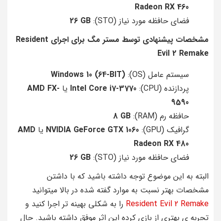
Radeon RX 460
فضای حافظه مورد نیاز (STO):
26 GB
مشخصات پیشنهادی توسط مستر مگ برای اجرای Resident
Evil 2 Remake
سیستم عامل (OS):
(Windows 10 (64-BIT
پردازنده (CPU):
Intel Core i7-3770
یا
AMD FX-
9590
حافظه رم (RAM):
8 GB
گرافیک (GPU):
NVIDIA GeForce GTX 1060
یا
AMD
Radeon RX 480
فضای حافظه مورد نیاز (STO):
26 GB
البته به این موضوع توجه داشته باشید که با داشتن
مشخصات بهتر نسبت به موارد گفته شده در بالا میتوانید
Resident Evil 2 Remake
را به شکلی بهینه تر اجرا کنید و
تجربه ی بهتری از بازی کرده این اثر موفق داشته باشید. حال