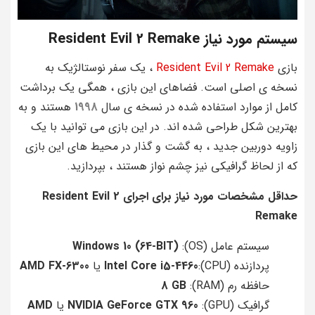
سیستم مورد نیاز Resident Evil 2 Remake
بازی
Resident Evil 2 Remake
، یک سفر نوستالژیک به
نسخه ی اصلی است. فضاهای این بازی ، همگی یک برداشت
کامل از موارد استفاده شده در نسخه ی سال
1998
هستند و به
بهترین شکل طراحی شده اند. در این بازی می توانید با یک
زاویه دوربین جدید ، به گشت و گذار در محیط های این بازی
که از لحاظ گرافیکی نیز چشم نواز هستند ، بپردازید.
حداقل مشخصات مورد نیاز برای اجرای Resident Evil 2
Remake
سیستم عامل (OS):
(Windows 10 (64-BIT
پردازنده (CPU):
Intel Core i5-4460
یا
AMD FX-6300
حافظه رم (RAM):
8 GB
گرافیک (GPU):
NVIDIA GeForce GTX 960
یا
AMD